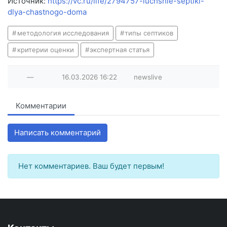
Источник:
https://vc.ru/life/2794757-luchshie-septiki-
dlya-chastnogo-doma
методология исследования
типы септиков
критерии оценки
экспертная статья
—
16.03.2026
16:22
newslive
Комментарии
Написать комментарий
Нет комментариев. Ваш будет первым!