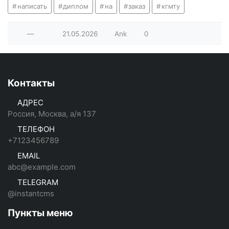
написать
диплом
на
заказ
кгмту
—
21.05.2026
Ank
0
Контакты
АДРЕС
Россия, Москва, а/я 137
ТЕЛЕФОН
+7123456789
EMAIL
abc@example.com
TELEGRAM
@instantcms
Пункты меню