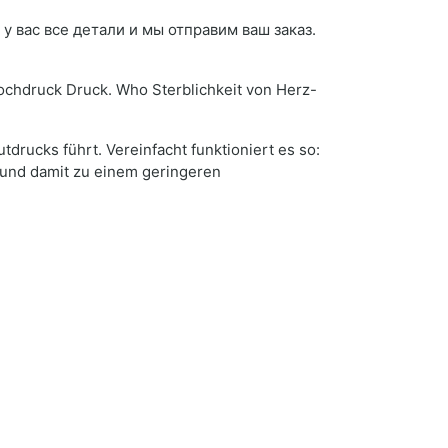
у вас все детали и мы отправим ваш заказ.
ochdruck Druck. Who Sterblichkeit von Herz-
drucks führt. Vereinfacht funktioniert es so:
 und damit zu einem geringeren