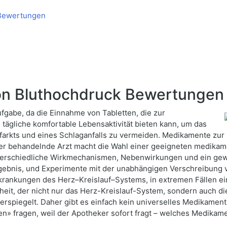
 Bewertungen
on Bluthochdruck Bewertungen
ufgabe, da die Einnahme von Tabletten, die zur
 tägliche komfortable Lebensaktivität bieten kann, um das
infarkts und eines Schlaganfalls zu vermeiden. Medikamente zu
 der behandelnde Arzt macht die Wahl einer geeigneten medika
rschiedliche Wirkmechanismen, Nebenwirkungen und ein gewis
 Ergebnis, und Experimente mit der unabhängigen Verschreibun
krankungen des Herz–Kreislauf–Systems, in extremen Fällen ein 
eit, der nicht nur das Herz-Kreislauf-System, sondern auch die
piegelt. Daher gibt es einfach kein universelles Medikament 
» fragen, weil der Apotheker sofort fragt – welches Medikame