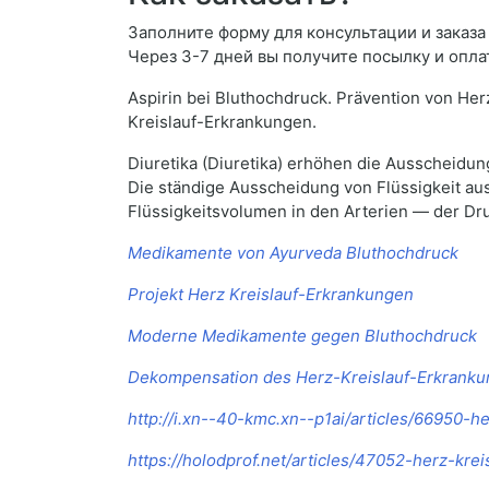
Заполните форму для консультации и заказа 
Через 3-7 дней вы получите посылку и опла
Aspirin bei Bluthochdruck. Prävention von He
Kreislauf-Erkrankungen.
Diuretika (Diuretika) erhöhen die Ausscheidung
Die ständige Ausscheidung von Flüssigkeit au
Flüssigkeitsvolumen in den Arterien — der Dr
Medikamente von Ayurveda Bluthochdruck
Projekt Herz Kreislauf-Erkrankungen
Moderne Medikamente gegen Bluthochdruck
Dekompensation des Herz-Kreislauf-Erkrank
http://i.xn--40-kmc.xn--p1ai/articles/66950-h
https://holodprof.net/articles/47052-herz-kre