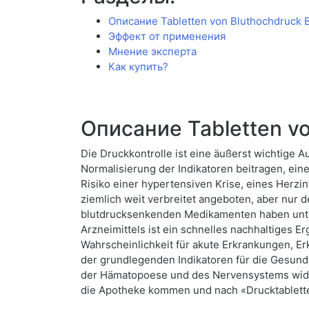
Описание Tabletten von Bluthochdruck
Эффект от применения
Мнение эксперта
Как купить?
Описание Tabletten v
Die Druckkontrolle ist eine äußerst wichtige A
Normalisierung der Indikatoren beitragen, eine
Risiko einer hypertensiven Krise, eines Herz
ziemlich weit verbreitet angeboten, aber nur
blutdrucksenkenden Medikamenten haben unte
Arzneimittels ist ein schnelles nachhaltiges
Wahrscheinlichkeit für akute Erkrankungen, Er
der grundlegenden Indikatoren für die Gesundh
der Hämatopoese und des Nervensystems widers
die Apotheke kommen und nach «Drucktabletten