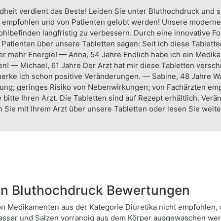
dheit verdient das Beste! Leiden Sie unter Bluthochdruck und 
en empfohlen und von Patienten gelobt werden! Unsere moderne
ohlbefinden langfristig zu verbessern. Durch eine innovative F
Patienten über unsere Tabletten sagen: Seit ich diese Tablette
eder mehr Energie! — Anna, 54 Jahre Endlich habe ich ein Medika
! — Michael, 61 Jahre Der Arzt hat mir diese Tabletten versch
rke ich schon positive Veränderungen. — Sabine, 48 Jahre War
ung; geringes Risiko von Nebenwirkungen; von Fachärzten empfoh
 bitte Ihren Arzt. Die Tabletten sind auf Rezept erhältlich. V
 Sie mit Ihrem Arzt über unsere Tabletten oder lesen Sie weit
on Bluthochdruck Bewertungen
von Medikamenten aus der Kategorie Diuretika nicht empfohlen,
ser und Salzen vorrangig aus dem Körper ausgewaschen wer