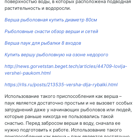
поверхностью воды, в которых расположена подводная
растительность и водоросли.
Верша рыболовная купить диаметр 80см
Рыболовные снасти обзор верши и сетей
Верша паук для рыбалки 8 входов
Купить вершу рыболовную на озоне недорого
http://news.gorvetstan.beget.tech/articles/44709-lovlja-
vershei-paukom.html
https://rlls.ru/posts/213535-versha-dlja-rybalki.html
Использование такого приспособления как верша –
паук является достаточно простым и не вызовет особых
затруднений даже у начинающих рыболовов или людей,
которые раньше никогда не пользовались такой
снастью. Перед забросом верши в воду, сначала ее
нужно подготовить к работе. Использование такого
приспособления как верша – паук является достаточно