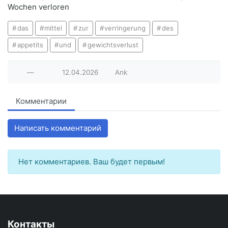
Wochen verloren
das
mittel
zur
verringerung
des
appetits
und
gewichtsverlust
—
12.04.2026
Ank
Комментарии
Написать комментарий
Нет комментариев. Ваш будет первым!
Контакты