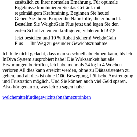
zusätzlich zu Ihrer normalen Ernährung. Für optimale
Ergebnisse kombinieren Sie das Getränk mit
regelmäßigem Krafttraining. Beginnen Sie heute!
Geben Sie Ihrem Körper die Nährstoffe, die er braucht.
Bestellen Sie WeightGain Plus jetzt und legen Sie den
ersten Schritt zu einem kräftigeren, vitaleren Ich! 👉
Jetzt bestellen und 10 % Rabatt sichern! WeightGain
Plus — Ihr Weg zu gesunder Gewichtszunahme.
Ich h tte nicht gedacht, dass man so schnell abnehmen kann, bis ich
InDiva System ausprobiert habe! Die Wirksamkeit hat alle
Erwartungen bertroffen, ich habe mehr als 24 kg in 4 Wochen
verloren All dies kann erreicht werden, ohne zu Diätassistenten zu
gehen, und all dies ist ohne Diät, Bewegung, höllische Anstrengung
und Frustration möglich. Und Sie können auch viel Geld sparen.
Also hör genau zu, was ich zu sagen habe.
welche
mittel
für
die
gewichtsabnahme
zu
trinken