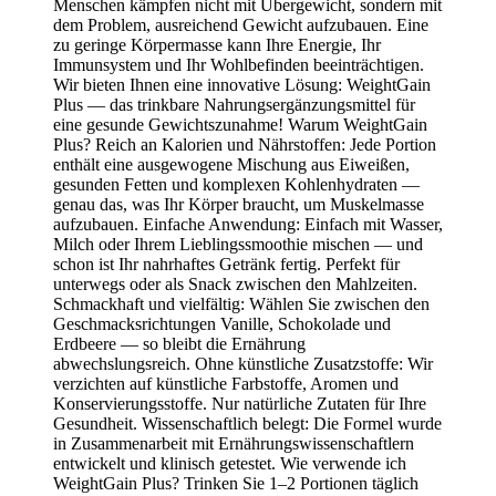
Menschen kämpfen nicht mit Übergewicht, sondern mit
dem Problem, ausreichend Gewicht aufzubauen. Eine
zu geringe Körpermasse kann Ihre Energie, Ihr
Immunsystem und Ihr Wohlbefinden beeinträchtigen.
Wir bieten Ihnen eine innovative Lösung: WeightGain
Plus — das trinkbare Nahrungsergänzungsmittel für
eine gesunde Gewichtszunahme! Warum WeightGain
Plus? Reich an Kalorien und Nährstoffen: Jede Portion
enthält eine ausgewogene Mischung aus Eiweißen,
gesunden Fetten und komplexen Kohlenhydraten —
genau das, was Ihr Körper braucht, um Muskelmasse
aufzubauen. Einfache Anwendung: Einfach mit Wasser,
Milch oder Ihrem Lieblingssmoothie mischen — und
schon ist Ihr nahrhaftes Getränk fertig. Perfekt für
unterwegs oder als Snack zwischen den Mahlzeiten.
Schmackhaft und vielfältig: Wählen Sie zwischen den
Geschmacksrichtungen Vanille, Schokolade und
Erdbeere — so bleibt die Ernährung
abwechslungsreich. Ohne künstliche Zusatzstoffe: Wir
verzichten auf künstliche Farbstoffe, Aromen und
Konservierungsstoffe. Nur natürliche Zutaten für Ihre
Gesundheit. Wissenschaftlich belegt: Die Formel wurde
in Zusammenarbeit mit Ernährungswissenschaftlern
entwickelt und klinisch getestet. Wie verwende ich
WeightGain Plus? Trinken Sie 1–2 Portionen täglich