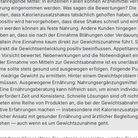
itanregende Mittel: In einzelnen Fällen können Arzneimittel ve
bklärung eingenommen werden. Was sagen die Bewertungen? Di
hten, dass Kalorienzusatzshakes tatsächlich geholfen haben, d
itiv wird hervorgehoben, dass diese Shakes schnell und einfa
n werden können als feste Nahrung. Andere Kunden hingegen k
ben an, dass sie nach der Einnahme Blähungen oder Verdauun
 allein ihre Einnahme kaum direkt zur Gewichtszunahme führt.
irekt die Gewichtsentwicklung positiv beeinflussen. Appetit
t Vorsicht bewertet. Nebenwirkungen und die Notwendigkeit ein
er Einnahme von Mitteln zur Gewichtsabnahme ist es unerlässli
 sollte stets gesund und ausgewogen erfolgen. Folgende Punk
as niedrige Gewicht zu ermitteln. Hinter einem Gewichtsprobl
 müssen. Ausgewogene Ernährung: Nahrungsergänzungsmittel so
e Ernährungsberatung kann hilfreich sein, um einen individuel
rfordert Zeit und Konsistenz. Schnelle Lösungen sind oft nich
 bieten eine Reihe von Produkten an, die bei der Gewichtsabna
tive Erfahrungen machen — insbesondere mit Kalorienzusatzprä
licher Ansatz mit gesunder Ernährung und ärztlicher Begleitu
stehen — auch wenn es um Gewichtszunahme geht.