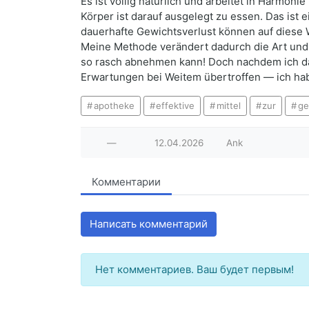
Es ist völlig natürlich und arbeitet in Harmon
Körper ist darauf ausgelegt zu essen. Das ist 
dauerhafte Gewichtsverlust können auf diese 
Meine Methode verändert dadurch die Art und W
so rasch abnehmen kann! Doch nachdem ich das 
Erwartungen bei Weitem übertroffen — ich ha
apotheke
effektive
mittel
zur
ge
—
12.04.2026
Ank
Комментарии
Написать комментарий
Нет комментариев. Ваш будет первым!