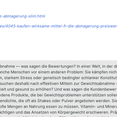
-die-abmagerung-slim.html
icles/4045-kaufen-wirksame-mittel-fr-die-abmagerung-preiswer
abnahme — was sagen die Bewertungen? In einer Welt, in der di
anche Menschen vor einem anderen Problem: Sie kämpfen nich
, starkem Stress oder genetisch bedingter schlanker Konstitut
 suchen deshalb nach effektiven Mitteln zur Gewichtsabnahme
ezielt und gesund zu erhöhen? Und was sagen die Kundenbewer
dene Produkte, die bei Gewichtsproblemen unterstützen sollen
ndichte, die oft als Shakes oder Pulver angeboten werden. Sie 
roße Mengen an Nahrung essen zu müssen. Vitamin- und Mineral
ächtigen und das Ansetzen von Körpergewicht erschweren. Präp