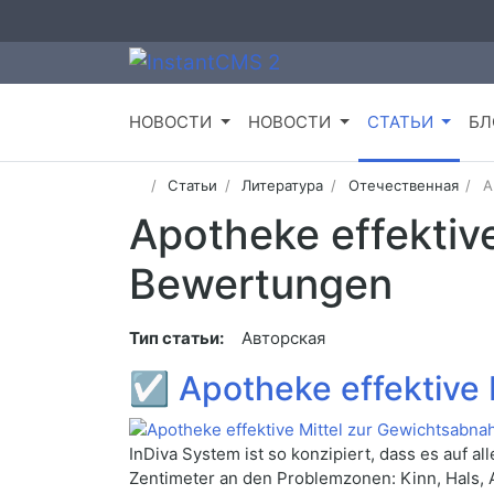
НОВОСТИ
НОВОСТИ
СТАТЬИ
БЛ
Статьи
Литература
Отечественная
A
Apotheke effektiv
Bewertungen
Тип статьи:
Авторская
☑
Apotheke effektive
InDiva System ist so konzipiert, dass es auf al
Zentimeter an den Problemzonen: Kinn, Hals, Ar