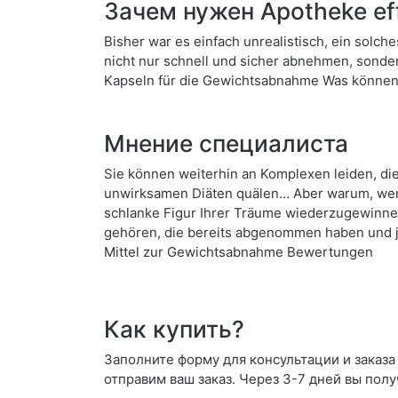
Зачем нужен Apotheke ef
Bisher war es einfach unrealistisch, ein solc
nicht nur schnell und sicher abnehmen, sonde
Kapseln für die Gewichtsabnahme Was können S
Мнение специалиста
Sie können weiterhin an Komplexen leiden, di
unwirksamen Diäten quälen… Aber warum, wenn 
schlanke Figur Ihrer Träume wiederzugewinne
gehören, die bereits abgenommen haben und je
Mittel zur Gewichtsabnahme Bewertungen
Как купить?
Заполните форму для консультации и заказа 
отправим ваш заказ. Через 3-7 дней вы полу