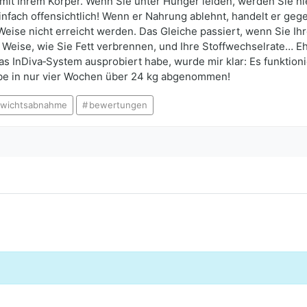
ie mit Ihrem Körper. Wenn Sie unter Hunger leiden, werden Sie 
einfach offensichtlich! Wenn er Nahrung ablehnt, handelt er geg
Weise nicht erreicht werden. Das Gleiche passiert, wenn Sie I
eise, wie Sie Fett verbrennen, und Ihre Stoffwechselrate… Ehr
InDiva‑System ausprobiert habe, wurde mir klar: Es funktionier
be in nur vier Wochen über 24 kg abgenommen!
wichtsabnahme
bewertungen