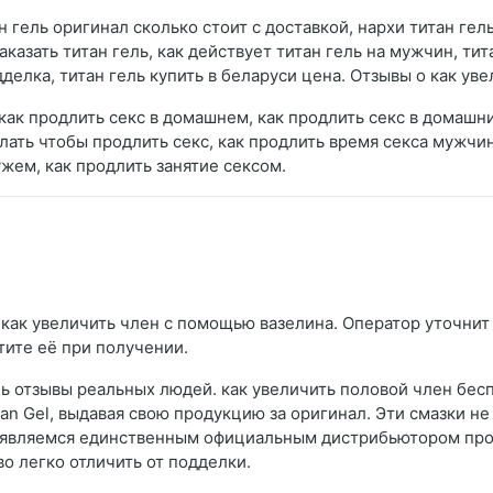
н гель оригинал сколько стоит с доставкой, нархи титан гел
аказать титан гель, как действует титан гель на мужчин, ти
дделка, титан гель купить в беларуси цена. Отзывы о как у
 как продлить секс в домашнем, как продлить секс в домашни
лать чтобы продлить секс, как продлить время секса мужчин
ужем, как продлить занятие сексом.
как увеличить член с помощью вазелина. Оператор уточнит у
тите её при получении.
ль отзывы реальных людей. как увеличить половой член бесп
n Gel, выдавая свою продукцию за оригинал. Эти смазки не
 являемся единственным официальным дистрибьютором прод
о легко отличить от подделки.