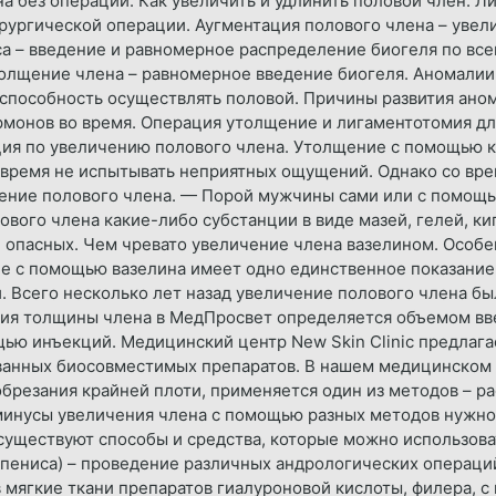
а без операции. Как увеличить и удлинить половой член. 
рургической операции. Аугментация полового члена – увел
а – введение и равномерное распределение биогеля по все
олщение члена – равномерное введение биогеля. Аномалии 
 способность осуществлять половой. Причины развития ано
рмонов во время. Операция утолщение и лигаментотомия дл
ция по увеличению полового члена. Утолщение с помощью 
 время не испытывать неприятных ощущений. Однако со вр
чение полового члена. — Порой мужчины сами или с помощь
вого члена какие-либо субстанции в виде мазей, гелей, ки
 опасных. Чем чревато увеличение члена вазелином. Особе
ие с помощью вазелина имеет одно единственное показание
. Всего несколько лет назад увеличение полового члена б
я толщины члена в МедПросвет определяется объемом вве
щью инъекций. Медицинский центр New Skin Clinic предлаг
ванных биосовместимых препаратов. В нашем медицинском
брезания крайней плоти, применяется один из методов – р
 минусы увеличения члена с помощью разных методов нужно 
существуют способы и средства, которые можно использова
(пениса) – проведение различных андрологических операций
мягкие ткани препаратов гиалуроновой кислоты, филера, с