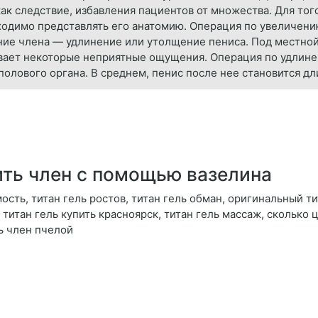
ак следствие, избавления пациентов от множества. Для тог
одимо представлять его анатомию. Операция по увеличению
ние члена — удлинение или утолщение пениса. Под местно
зывает некоторые неприятные ощущения. Операция по удлин
олового органа. В среднем, пенис после нее становится дл
ить член с помощью вазелина
мость, титан гель ростов, титан гель обман, оригинальный ти
, титан гель купить красноярск, титан гель массаж, сколько 
ь член пчелой