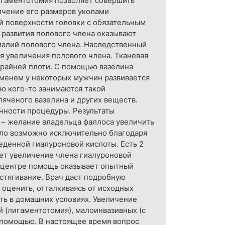
Лигаментотомия позволяет совершить
ичение его размеров уколами
й поверхности головки с обязательным
развития полового члена оказывают
малий полового члена. Наследственный
я увеличения полового члена. Тканевая
крайней плоти. С помощью вазелина
еменем у некоторых мужчин развивается
ю кого-то занимаются такой
пяченого вазелина и других веществ.
нности процедуры. Результаты
 – желание владельца фаллоса увеличить
ыло возможно исключительно благодаря
денной гиалуроновой кислоты. Есть 2
ает увеличение члена гиалуроновой
 центре помощь оказывает опытный
астягивание. Врач даст подробную
оценить, отталкиваясь от исходных
ть в домашних условиях. Увеличение
 (лигаментотомия), малоинвазивных (с
 помощью. В настоящее время вопрос