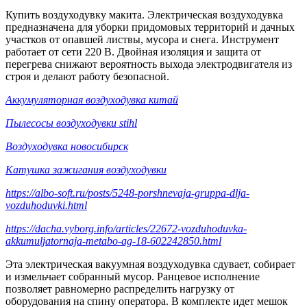
Купить воздуходувку макита. Электрическая воздуходувка
предназначена для уборки придомовых территорий и дачных
участков от опавшей листвы, мусора и снега. Инструмент
работает от сети 220 В. Двойная изоляция и защита от
перегрева снижают вероятность выхода электродвигателя из
строя и делают работу безопасной.
Аккумуляторная воздуходувка китай
Пылесосы воздуходувки stihl
Воздуходувка новосибирск
Катушка зажигания воздуходувки
https://albo-soft.ru/posts/5248-porshnevaja-gruppa-dlja-
vozduhoduvki.html
https://dacha.vyborg.info/articles/22672-vozduhoduvka-
akkumuljatornaja-metabo-ag-18-602242850.html
Эта электрическая вакуумная воздуходувка сдувает, собирает
и измельчает собранный мусор. Ранцевое исполнение
позволяет равномерно распределить нагрузку от
оборудования на спину оператора. В комплекте идет мешок