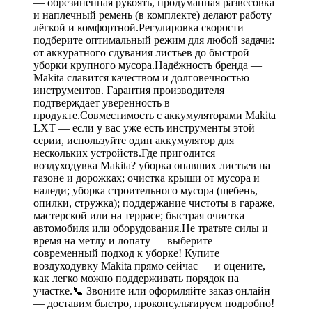
— обрезиненная рукоять, продуманная развесовка
и наплечный ремень (в комплекте) делают работу
лёгкой и комфортной.Регулировка скорости —
подберите оптимальный режим для любой задачи:
от аккуратного сдувания листьев до быстрой
уборки крупного мусора.Надёжность бренда —
Makita славится качеством и долговечностью
инструментов. Гарантия производителя
подтверждает уверенность в
продукте.Совместимость с аккумуляторами Makita
LXT — если у вас уже есть инструменты этой
серии, используйте один аккумулятор для
нескольких устройств.Где пригодится
воздуходувка Makita? уборка опавших листьев на
газоне и дорожках; очистка крыши от мусора и
наледи; уборка строительного мусора (щебень,
опилки, стружка); поддержание чистоты в гараже,
мастерской или на террасе; быстрая очистка
автомобиля или оборудования.Не тратьте силы и
время на метлу и лопату — выберите
современный подход к уборке! Купите
воздуходувку Makita прямо сейчас — и оцените,
как легко можно поддерживать порядок на
участке.📞 Звоните или оформляйте заказ онлайн
— доставим быстро, проконсультируем подробно!