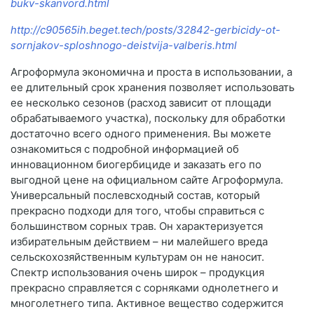
bukv-skanvord.html
http://c90565ih.beget.tech/posts/32842-gerbicidy-ot-
sornjakov-sploshnogo-deistvija-valberis.html
Агроформула экономична и проста в использовании, а
ее длительный срок хранения позволяет использовать
ее несколько сезонов (расход зависит от площади
обрабатываемого участка), поскольку для обработки
достаточно всего одного применения. Вы можете
ознакомиться с подробной информацией об
инновационном биогербициде и заказать его по
выгодной цене на официальном сайте Агроформула.
Универсальный послевсходный состав, который
прекрасно подходи для того, чтобы справиться с
большинством сорных трав. Он характеризуется
избирательным действием – ни малейшего вреда
сельскохозяйственным культурам он не наносит.
Спектр использования очень широк – продукция
прекрасно справляется с сорняками однолетнего и
многолетнего типа. Активное вещество содержится