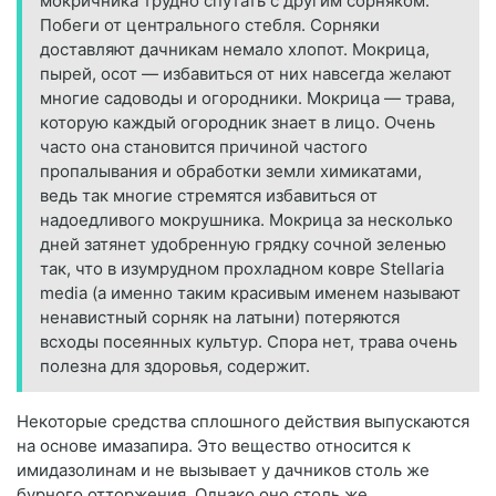
мокричника трудно спутать с другим сорняком.
Побеги от центрального стебля. Сорняки
доставляют дачникам немало хлопот. Мокрица,
пырей, осот — избавиться от них навсегда желают
многие садоводы и огородники. Мокрица — трава,
которую каждый огородник знает в лицо. Очень
часто она становится причиной частого
пропалывания и обработки земли химикатами,
ведь так многие стремятся избавиться от
надоедливого мокрушника. Мокрица за несколько
дней затянет удобренную грядку сочной зеленью
так, что в изумрудном прохладном ковре Stellaria
media (а именно таким красивым именем называют
ненавистный сорняк на латыни) потеряются
всходы посеянных культур. Спора нет, трава очень
полезна для здоровья, содержит.
Некоторые средства сплошного действия выпускаются
на основе имазапира. Это вещество относится к
имидазолинам и не вызывает у дачников столь же
бурного отторжения. Однако оно столь же