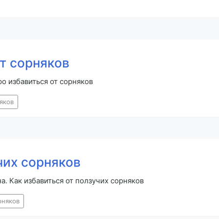
т сорняков
ро избавиться от сорняков
яков
чих сорняков
а. Как избавиться от ползучих сорняков
рняков