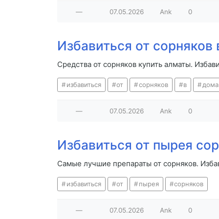
—
07.05.2026
Ank
0
Избавиться от сорняков
Средства от сорняков купить алматы. Избав
избавиться
от
сорняков
в
дома
—
07.05.2026
Ank
0
Избавиться от пырея со
Самые лучшие препараты от сорняков. Изба
избавиться
от
пырея
сорняков
—
07.05.2026
Ank
0