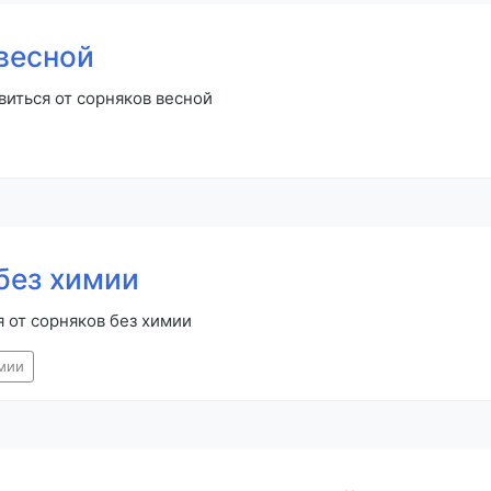
весной
виться от сорняков весной
без химии
я от сорняков без химии
мии