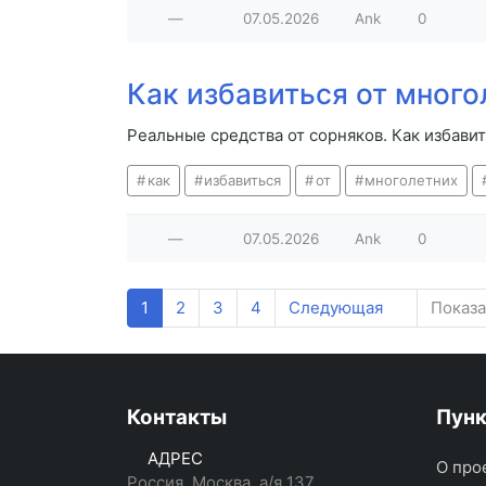
—
07.05.2026
Ank
0
Как избавиться от много
Реальные средства от сорняков. Как избави
как
избавиться
от
многолетних
—
07.05.2026
Ank
0
1
2
3
4
Следующая
Показа
Контакты
Пун
АДРЕС
О про
Россия, Москва, а/я 137