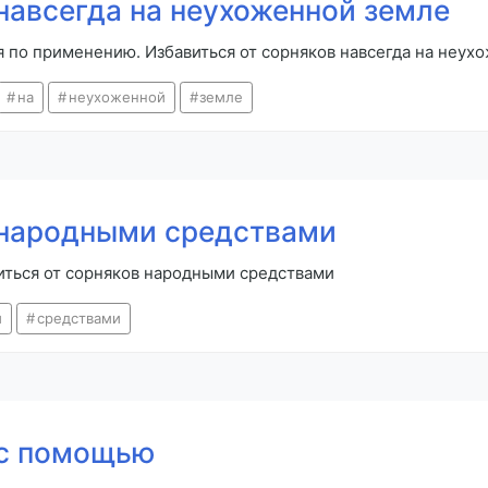
навсегда на неухоженной земле
я по применению. Избавиться от сорняков навсегда на неух
на
неухоженной
земле
 народными средствами
виться от сорняков народными средствами
и
средствами
 с помощью