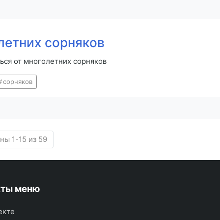
летних сорняков
ться от многолетних сорняков
сорняков
ны 1-15 из 59
кты меню
екте