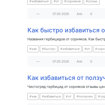
избавиться
от
сорняков
солью
—
07.05.2026
Ank
0
Как быстро избавиться о
Названия гербицидов от сорняков. Как быст
как
быстро
избавиться
от
сорн
—
07.05.2026
Ank
0
Как избавиться от ползу
Чистогряд гербицид от сорняков отзывы цен
как
избавиться
от
ползучих
со