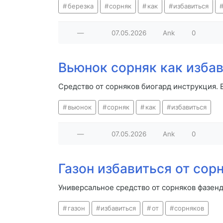
березка
сорняк
как
избавиться
—
07.05.2026
Ank
0
Вьюнок сорняк как изба
Средство от сорняков биогард инструкция. 
вьюнок
сорняк
как
избавиться
—
07.05.2026
Ank
0
Газон избавиться от сор
Универсальное средство от сорняков фазенд
газон
избавиться
от
сорняков