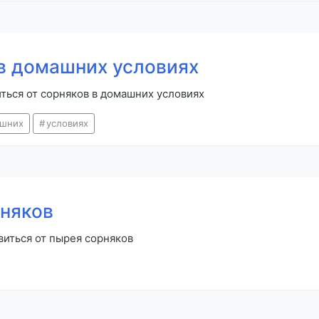
 в домашних условиях
иться от сорняков в домашних условиях
шних
условиях
рняков
виться от пырея сорняков