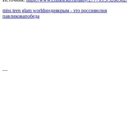
miss teen glam world
индия
крым - это россия
юлия
павликова
победа
—