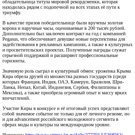
обладательница титула мировой рекордсменки, которая
находилась рядом с подопечной на всех этапах её пути к
триумфу.
В качестве призов победительнице были вручены золотая
корона и наручные часы, оцениваемые в 200 тысяч рублей.
Дополнительно был заключен контракт на год с компанией
Pegasus, что обеспечивает девушке новые перспективы для
задействования в рекламных кампаниях, а также в культурных
и просветительских проектах. Полученные награды служат
серьезной поддержкой и расширяют профессиональные
горизонты.
Значимую роль сыграл и культурный обмен: уроженка Крыма
Кира обрела друзей из множества разных государств (среди
которых Франция, Индия, ОАЭ, Камерун, Бразилия, Шри-
Ланка, Непал, Китай, Индонезия, Сербия, Филиппины и
Мексика), а также приобрела огромный опыт и массу ярких
впечатлений.
Участие Киры в конкурсе и её итоговый успех представляют
собой значимое событие не только для её личного резюме, но
и для advancement российского молодежного сегмента в
сферах моды и культуры на международном уровне.
Источник:
https://www.crimea.kp.ru/daily/277793.5/5268562/