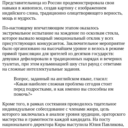
Представительница из России продемонстрировала свои
навыки в живописи, создав картину с изображением
индийского слона, традиционно олицетворяющего верность,
мощь и мудрость.
По-настоящему впечатляющим этапом оказалось
экстремальное испытание на хождение по осколкам стекла,
которое вызвало мощный эмоциональный отклик у всех
присутствующих конкурсанток. Заключительное мероприятие
было организовано на высочайшем уровне и велось в режиме
прямой трансляции для зрителей из десятков государств:
девушки дефилировали в традиционных нарядах и вечерних
туалетах, при этом кульминацией шоу стал раунд с ответами
на сложные интеллектуальные задания.
Вопрос, заданный на английском языке, гласил:
«Какая наиболее сложная проблема сегодня стоит
перед подростками, и как именно вы способны им
помочь?»
Кроме того, в рамках состязания проводилось тщательное
индивидуальное собеседование с членами жюри, цель
которого заключалась в анализе уровня эрудиции, ораторского
мастерства и грамотности каждой кандидата. На посту
национального директора Киры выступила Юлия Павликова,