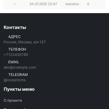
—
04.07.2026
23:47
newslive
0
Контакты
АДРЕС
Россия, Москва, а/я 137
ТЕЛЕФОН
+7123456789
EMAIL
abc@example.com
TELEGRAM
@instantcms
Пункты меню
О проекте