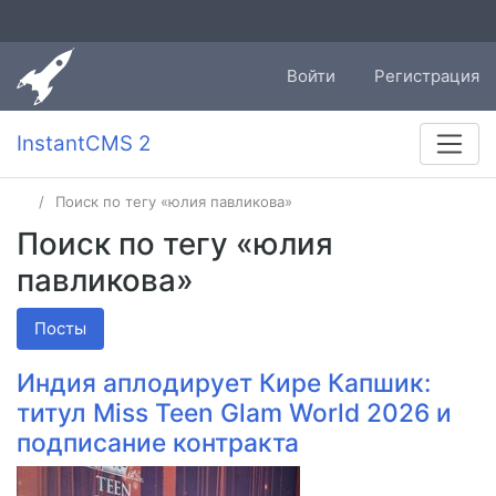
Войти
Регистрация
InstantCMS 2
Поиск по тегу «юлия павликова»
Поиск по тегу «юлия
павликова»
Посты
Индия аплодирует Кире Капшик:
титул Miss Teen Glam World 2026 и
подписание контракта