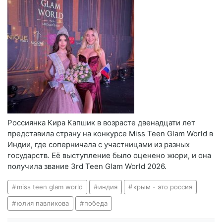
Россиянка Кира Капшик в возрасте двенадцати лет
представила страну на конкурсе Miss Teen Glam World в
Индии, где соперничала с участницами из разных
государств. Её выступление было оценено жюри, и она
получила звание 3rd Teen Glam World 2026.
miss teen glam world
индия
крым - это россия
юлия павликова
победа