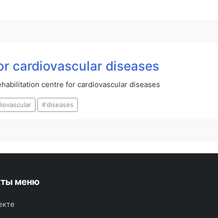
for cardiovascular diseases
habilitation centre for cardiovascular diseases
diovascular
diseases
кты меню
екте