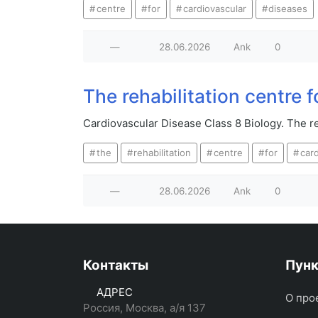
centre
for
cardiovascular
diseases
—
28.06.2026
Ank
0
The rehabilitation centre 
Cardiovascular Disease Class 8 Biology. The re
the
rehabilitation
centre
for
car
—
28.06.2026
Ank
0
Контакты
Пун
АДРЕС
О про
Россия, Москва, а/я 137