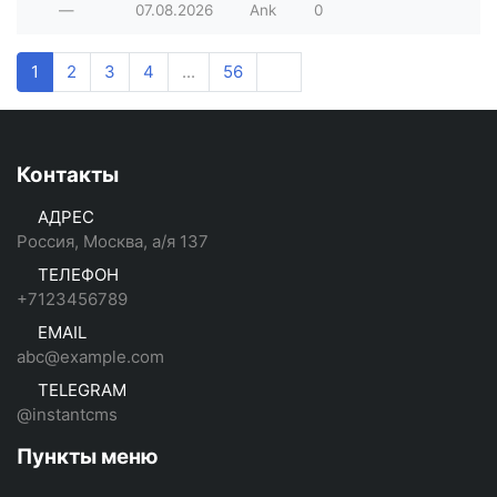
—
07.08.2026
Ank
0
1
2
3
4
...
56
Контакты
АДРЕС
Россия, Москва, а/я 137
ТЕЛЕФОН
+7123456789
EMAIL
abc@example.com
TELEGRAM
@instantcms
Пункты меню