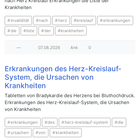
nach Herz Kreislauf Erkrankungen die Liste der
Krankheiten
invalidität
nach
herz
kreislauf
erkrankungen
die
liste
der
krankheiten
—
07.08.2026
Ank
0
Erkrankungen des Herz-Kreislauf-
System, die Ursachen von
Krankheiten
Tabletten von Bradykardie des Herzens bei Bluthochdruck.
Erkrankungen des Herz-Kreislauf-System, die Ursachen
von Krankheiten
erkrankungen
des
herz-kreislauf-system
die
ursachen
von
krankheiten