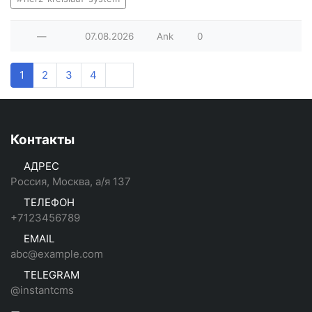
—
07.08.2026
Ank
0
1
2
3
4
Контакты
АДРЕС
Россия, Москва, а/я 137
ТЕЛЕФОН
+7123456789
EMAIL
abc@example.com
TELEGRAM
@instantcms