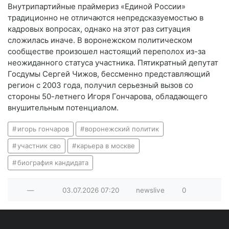
Внутрипартийные праймериз «Единой России»
традиционно не отличаются непредсказуемостью в
кадровых вопросах, однако на этот раз ситуация
сложилась иначе. В воронежском политическом
сообществе произошел настоящий переполох из-за
неожиданного статуса участника. Пятикратный депутат
Госдумы Сергей Чижов, бессменно представляющий
регион с 2003 года, получил серьезный вызов со
стороны 50-летнего Игоря Гончарова, обладающего
внушительным потенциалом.
игорь гончаров
воронежский политик
участник сво
карьера в москве
биография кандидата
—
03.07.2026
07:20
newslive
0