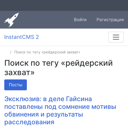
Войти
Регистрация
InstantCMS 2
Поиск по тегу «рейдерский захват»
Поиск по тегу «рейдерский
захват»
Посты
Эксклюзив: в деле Гайсина
поставлены под сомнение мотивы
обвинения и результаты
расследования