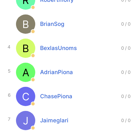
R
B
BrianSog
0
/
0
B
4
BexlasUnoms
0
/
0
A
5
AdrianPiona
0
/
0
C
6
ChasePiona
0
/
0
J
7
Jaimeglari
0
/
0