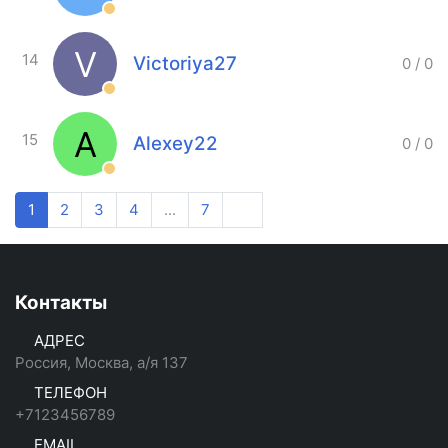
V
14
Victoriya27
0
/
0
A
15
Alexey22
0
/
0
1
2
3
4
...
7
Контакты
АДРЕС
Россия, Москва, а/я 137
ТЕЛЕФОН
+7123456789
EMAIL