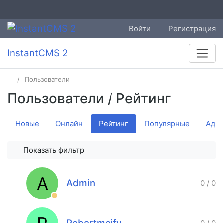
Войти
Регистрация
InstantCMS 2
Пользователи
Пользователи
/ Рейтинг
Новые
Онлайн
Рейтинг
Популярные
Адм
Показать фильтр
A
Admin
0
/
0
Robertmoify
0
/
0