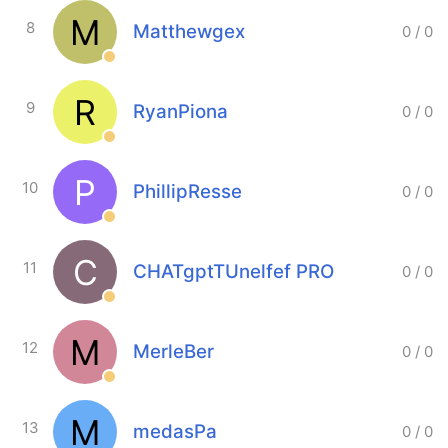
M
8
Matthewgex
0
/
0
R
9
RyanPiona
0
/
0
P
10
PhillipResse
0
/
0
C
11
CHATgptTUnelfef PRO
0
/
0
M
12
MerleBer
0
/
0
M
13
medasPa
0
/
0