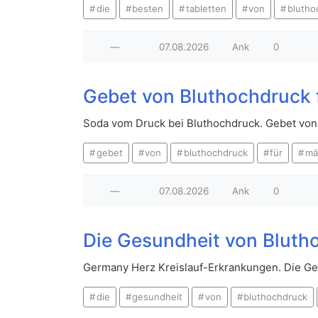
die
besten
tabletten
von
blutho
—
07.08.2026
Ank
0
Gebet von Bluthochdruck 
Soda vom Druck bei Bluthochdruck. Gebet von
gebet
von
bluthochdruck
für
mä
—
07.08.2026
Ank
0
Die Gesundheit von Bluth
Germany Herz Kreislauf-Erkrankungen. Die G
die
gesundheit
von
bluthochdruck