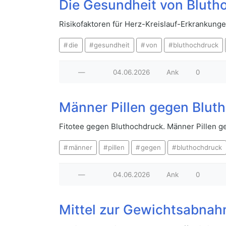
Die Gesundheit von Bluth
Risikofaktoren für Herz-Kreislauf-Erkrankung
die
gesundheit
von
bluthochdruck
—
04.06.2026
Ank
0
Männer Pillen gegen Blut
Fitotee gegen Bluthochdruck. Männer Pillen 
männer
pillen
gegen
bluthochdruck
—
04.06.2026
Ank
0
Mittel zur Gewichtsabna