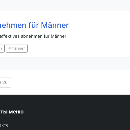
bnehmen für Männer
r effektives abnehmen für Männer
n
männer
з 26
кты меню
екте