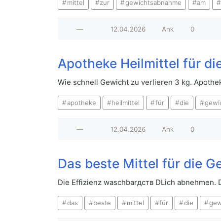
mittel
zur
gewichtsabnahme
am
—
12.04.2026
Ank
0
Apotheke Heilmittel für 
Wie schnell Gewicht zu verlieren 3 kg. Apothe
apotheke
heilmittel
für
die
gewi
—
12.04.2026
Ank
0
Das beste Mittel für die
Die Effizienz waschbarдств DLich abnehmen. D
das
beste
mittel
für
die
gew