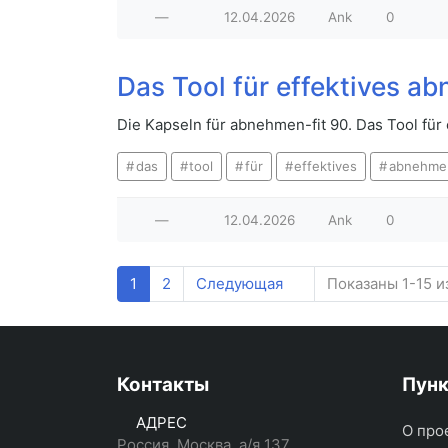
—
12.04.2026
Ank
0
Das Tool für effektives a
Die Kapseln für abnehmen-fit 90. Das Tool fü
das
tool
für
effektives
abnehme
—
12.04.2026
Ank
0
1
2
Следующая
Показаны 1-15 и
Контакты
Пун
АДРЕС
О про
Россия, Москва, а/я 137