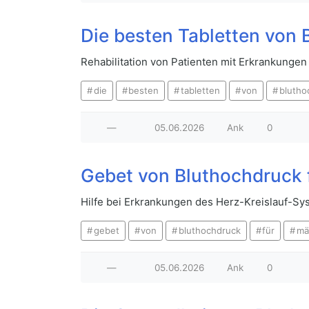
Die besten Tabletten von
Rehabilitation von Patienten mit Erkrankunge
die
besten
tabletten
von
blutho
—
05.06.2026
Ank
0
Gebet von Bluthochdruck 
Hilfe bei Erkrankungen des Herz-Kreislauf-Sy
gebet
von
bluthochdruck
für
mä
—
05.06.2026
Ank
0