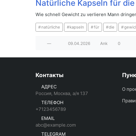
Natürliche Kapseln für d
Wie schnell Gewicht zu verlieren Mann dringe
natürliche
kapseln
für
die
gewic
—
09.04.2026
Ank
0
Контакты
Пун
АДРЕС
О про
Россия, Москва, а/я 137
Прави
ТЕЛЕФОН
+7123456789
EMAIL
abc@example.com
TELEGRAM