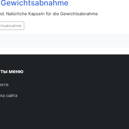
ie Gewichtsabnahme
nd. Natürliche Kapseln für die Gewichtsabnahme
htsabnahme
кты меню
екте
ла сайта