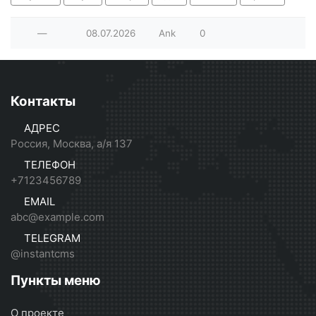
—
08.07.2026
Ank
0
Контакты
АДРЕС
Россия, Москва, а/я 137
ТЕЛЕФОН
+7123456789
EMAIL
abc@example.com
TELEGRAM
@instantcms
Пункты меню
О проекте