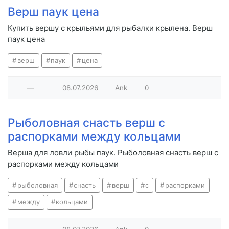
Верш паук цена
Купить вершу с крыльями для рыбалки крылена. Верш
паук цена
верш
паук
цена
—
08.07.2026
Ank
0
Рыболовная снасть верш с
распорками между кольцами
Верша для ловли рыбы паук. Рыболовная снасть верш с
распорками между кольцами
рыболовная
снасть
верш
с
распорками
между
кольцами