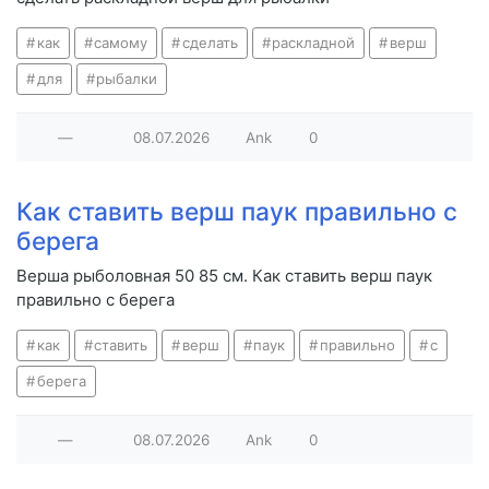
как
самому
сделать
раскладной
верш
для
рыбалки
—
08.07.2026
Ank
0
Как ставить верш паук правильно с
берега
Верша рыболовная 50 85 см. Как ставить верш паук
правильно с берега
как
ставить
верш
паук
правильно
с
берега
—
08.07.2026
Ank
0